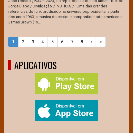
João Donato (1934 – 2023) no repertório autoral do álbum 'Toc toc'
Jorge Bispo / Divulgação ♫ NOTÍCIA ♬ Uma das grandes
referências do funk produzido no universo pop ocidental a partir
dos anos 1960, a música do cantor e compositor norte-americano
James Brown (19...
1
2
3
4
5
6
7
8
APLICATIVOS