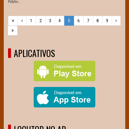
Públic...
1
2
3
4
5
6
7
8
9
APLICATIVOS